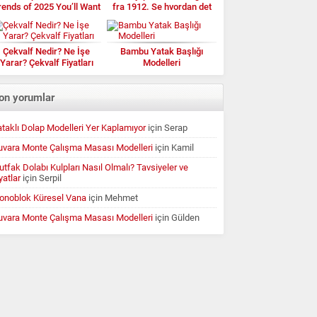
rends of 2025 You’ll Want
fra 1912. Se hvordan det
to Try
ser ut nå
Çekvalf Nedir? Ne İşe
Bambu Yatak Başlığı
Yarar? Çekvalf Fiyatları
Modelleri
on yorumlar
taklı Dolap Modelleri Yer Kaplamıyor
için
Serap
uvara Monte Çalışma Masası Modelleri
için
Kamil
tfak Dolabı Kulpları Nasıl Olmalı? Tavsiyeler ve
yatlar
için
Serpil
onoblok Küresel Vana
için
Mehmet
uvara Monte Çalışma Masası Modelleri
için
Gülden