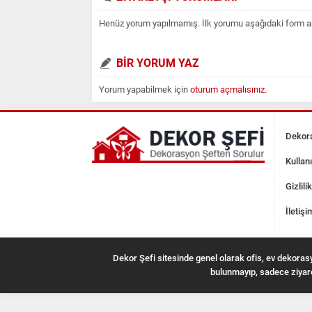
Henüz yorum yapılmamış. İlk yorumu aşağıdaki form aracı
BİR YORUM YAZ
Yorum yapabilmek için
oturum açmalısınız
.
Dekora
Kullan
Gizlilik
İletişi
Dekor Şefi sitesinde genel olarak ofis, ev dekorasy
bulunmayıp, sadece ziyare