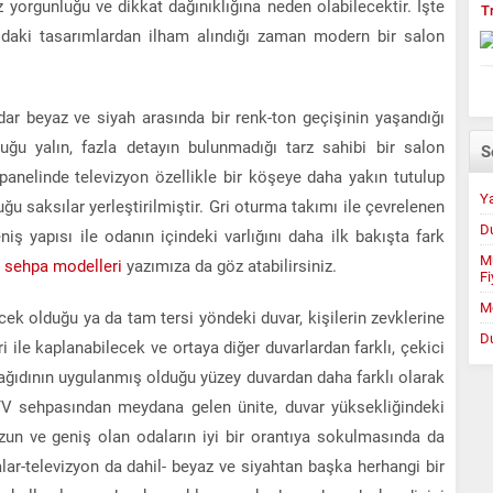
öz yorgunluğu ve dikkat dağınıklığına neden olabilecektir. İşte
T
ğıdaki tasarımlardan ilham alındığı zaman modern bir salon
ar beyaz ve siyah arasında bir renk-ton geçişinin yaşandığı
duğu yalın, fazla detayın bulunmadığı tarz sahibi bir salon
S
panelinde televizyon özellikle bir köşeye daha yakın tutulup
Ya
ğu saksılar yerleştirilmiştir. Gri oturma takımı ile çevrelenen
D
niş yapısı ile odanın içindeki varlığını daha ilk bakışta fark
Mu
ta sehpa modelleri
yazımıza da göz atabilirsiniz.
Fi
M
cek olduğu ya da tam tersi yöndeki duvar, kişilerin zevklerine
D
 ile kaplanabilecek ve ortaya diğer duvarlardan farklı, çekici
 kağıdının uygulanmış olduğu yüzey duvardan daha farklı olarak
e TV sehpasından meydana gelen ünite, duvar yüksekliğindeki
 uzun ve geniş olan odaların iyi bir orantıya sokulmasında da
yalar-televizyon da dahil- beyaz ve siyahtan başka herhangi bir