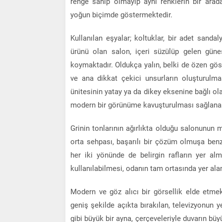
renge sahip olmayıp aynı renklerin bir arad
yoğun biçimde göstermektedir.
Kullanılan eşyalar; koltuklar, bir adet sand
ürünü olan salon, içeri süzülüp gelen gün
koymaktadır. Oldukça yalın, belki de özen gös
ve ana dikkat çekici unsurların oluşturulmas
ünitesinin yatay ya da dikey eksenine bağlı ol
modern bir görünüme kavuşturulması sağlanab
Grinin tonlarının ağırlıkta olduğu salonunun
orta sehpası, başarılı bir çözüm olmuşa benz
her iki yönünde de belirgin rafların yer al
kullanılabilmesi, odanın tam ortasında yer alan 
Modern ve göz alıcı bir görsellik elde etme
geniş şekilde açıkta bırakılan, televizyonun y
gibi büyük bir ayna, çerçeveleriyle duvarın büy