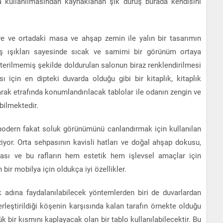
a kullanılmasından kaynaklanan şık duruş burada kendisini
alye ve ortadaki masa ve ahşap zemin ile yalın bir tasarımın
eş ışıkları sayesinde sıcak ve samimi bir görünüm ortaya
terilmemiş şekilde doldurulan salonun biraz renklendirilmesi
ı için en dipteki duvarda olduğu gibi bir kitaplık, kitaplık
arak etrafında konumlandırılacak tablolar ile odanın zengin ve
ilmektedir.
 modern fakat soluk görünümünü canlandırmak için kullanılan
iyor. Orta sehpasının kavisli hatları ve doğal ahşap dokusu,
ması ve bu rafların hem estetik hem işlevsel amaçlar için
bir mobilya için oldukça iyi özellikler.
k adına faydalanılabilecek yöntemlerden biri de duvarlardan
erleştirildiği köşenin karşısında kalan tarafın örnekte olduğu
ük bir kısmını kaplayacak olan bir tablo kullanılabilecektir. Bu