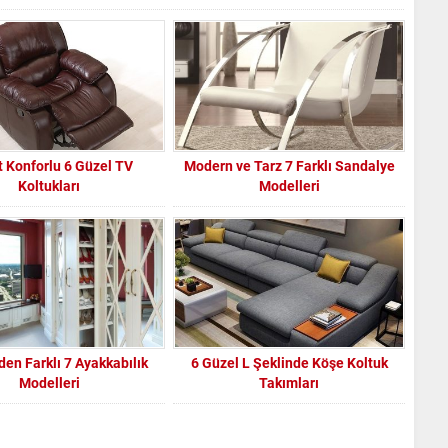
 Konforlu 6 Güzel TV
Modern ve Tarz 7 Farklı Sandalye
Koltukları
Modelleri
nden Farklı 7 Ayakkabılık
6 Güzel L Şeklinde Köşe Koltuk
Modelleri
Takımları