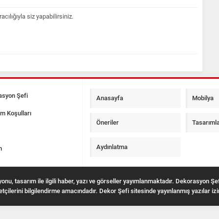
lığıyla siz yapabilirsiniz.
syon Şefi
Anasayfa
Mobilya
ım Koşulları
Öneriler
Tasarıml
Aydınlatma
m
onu, tasarım ile ilgili haber, yazı ve görseller yayımlanmaktadır. Dekorasyon Şef
tçilerini bilgilendirme amacındadır. Dekor Şefi sitesinde yayınlanmış yazılar iz