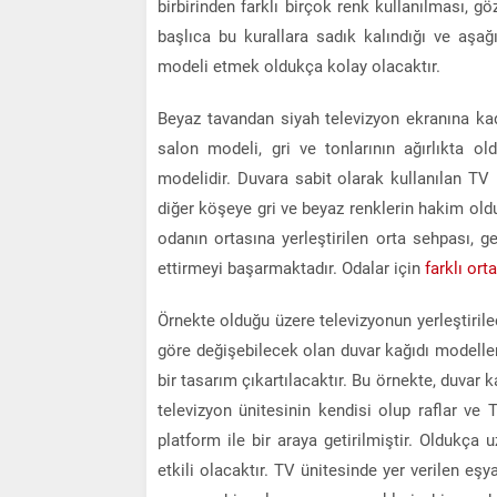
birbirinden farklı birçok renk kullanılması, g
başlıca bu kurallara sadık kalındığı ve aşa
modeli etmek oldukça kolay olacaktır.
Beyaz tavandan siyah televizyon ekranına kad
salon modeli, gri ve tonlarının ağırlıkta ol
modelidir. Duvara sabit olarak kullanılan TV 
diğer köşeye gri ve beyaz renklerin hakim oldu
odanın ortasına yerleştirilen orta sehpası, ge
ettirmeyi başarmaktadır. Odalar için
farklı or
Örnekte olduğu üzere televizyonun yerleştirile
göre değişebilecek olan duvar kağıdı modelleri
bir tasarım çıkartılacaktır. Bu örnekte, duvar
televizyon ünitesinin kendisi olup raflar v
platform ile bir araya getirilmiştir. Oldukça
etkili olacaktır. TV ünitesinde yer verilen eş