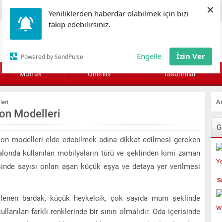
×
Yeniliklerden haberdar olabilmek için bizi
takip edebilirsiniz.
Engelle
İzin Ver
Powered by SendPulse
Mutfak
Öneriler
Tasarımlar
leri
on Modelleri
G
n modelleri elde edebilmek adına dikkat edilmesi gereken
salonda kullanılan mobilyaların türü ve şeklinden kimi zaman
isinde sayısı onları aşan küçük eşya ve detaya yer verilmesi
S
rgilenen bardak, küçük heykelcik, çok sayıda mum şeklinde
ullanılan farklı renklerinde bir sınırı olmalıdır. Oda içerisinde