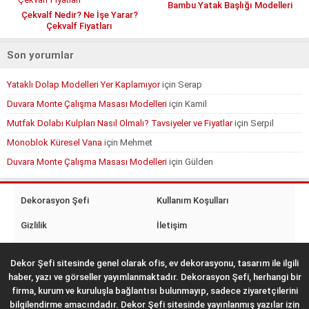
Bambu Yatak Başlığı Modelleri
Çekvalf Nedir? Ne İşe Yarar?
Çekvalf Fiyatları
Son yorumlar
Yataklı Dolap Modelleri Yer Kaplamıyor
için
Serap
Duvara Monte Çalışma Masası Modelleri
için
Kamil
Mutfak Dolabı Kulpları Nasıl Olmalı? Tavsiyeler ve Fiyatlar
için
Serpil
Monoblok Küresel Vana
için
Mehmet
Duvara Monte Çalışma Masası Modelleri
için
Gülden
Dekorasyon Şefi
Kullanım Koşulları
Gizlilik
İletişim
Dekor Şefi sitesinde genel olarak ofis, ev dekorasyonu, tasarım ile ilgili
haber, yazı ve görseller yayımlanmaktadır. Dekorasyon Şefi, herhangi bir
firma, kurum ve kuruluşla bağlantısı bulunmayıp, sadece ziyaretçilerini
bilgilendirme amacındadır. Dekor Şefi sitesinde yayınlanmış yazılar izin