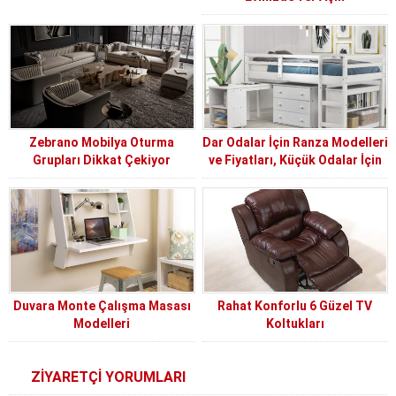
Zebrano Mobilya Oturma
Dar Odalar İçin Ranza Modelleri
Grupları Dikkat Çekiyor
ve Fiyatları, Küçük Odalar İçin
Ranzalar
Duvara Monte Çalışma Masası
Rahat Konforlu 6 Güzel TV
Modelleri
Koltukları
ZİYARETÇİ YORUMLARI