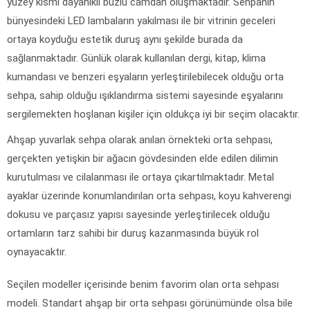
yüzey kısmı dayanıklı buzlu camdan oluşmaktadır. Sehpanın
bünyesindeki LED lambaların yakılması ile bir vitrinin geceleri
ortaya koyduğu estetik duruş aynı şekilde burada da
sağlanmaktadır. Günlük olarak kullanılan dergi, kitap, klima
kumandası ve benzeri eşyaların yerleştirilebilecek olduğu orta
sehpa, sahip olduğu ışıklandırma sistemi sayesinde eşyalarını
sergilemekten hoşlanan kişiler için oldukça iyi bir seçim olacaktır.
Ahşap yuvarlak sehpa olarak anılan örnekteki orta sehpası,
gerçekten yetişkin bir ağacın gövdesinden elde edilen dilimin
kurutulması ve cilalanması ile ortaya çıkartılmaktadır. Metal
ayaklar üzerinde konumlandırılan orta sehpası, koyu kahverengi
dokusu ve parçasız yapısı sayesinde yerleştirilecek olduğu
ortamların tarz sahibi bir duruş kazanmasında büyük rol
oynayacaktır.
Seçilen modeller içerisinde benim favorim olan orta sehpası
modeli. Standart ahşap bir orta sehpası görünümünde olsa bile