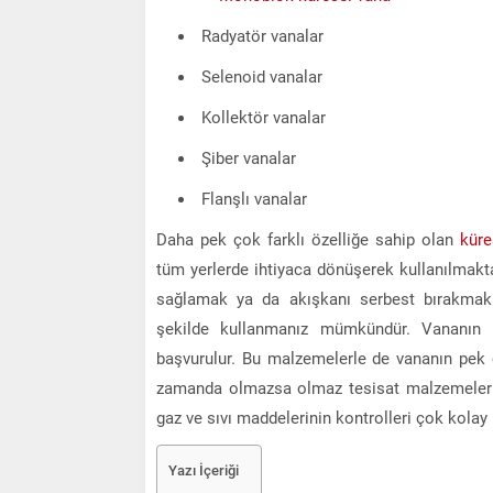
Radyatör vanalar
Selenoid vanalar
Kollektör vanalar
Şiber vanalar
Flanşlı vanalar
Daha pek çok farklı özelliğe sahip olan
küre
tüm yerlerde ihtiyaca dönüşerek kullanılmakta
sağlamak ya da akışkanı serbest bırakmak 
şekilde kullanmanız mümkündür. Vananın ü
başvurulur. Bu malzemelerle de vananın pek ço
zamanda olmazsa olmaz tesisat malzemelerind
gaz ve sıvı maddelerinin kontrolleri çok kolay
Yazı İçeriği