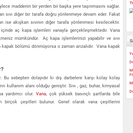
T
ylece maddenin bir yerden bir başka yere taşınmasını sağlar.
lan sıvı diğer bir tarafa doğru yönlenmeye devam eder. Fakat
ise akışkan sıvının diğer tarafa yönlenmesi kesilecektir.
 içinde aç kapa işlemleri vanayla gerçekleşmektedir. Vana
tmeniz mümkündür. Aç kapa işlemlerinizi yapabilir ve sıvı
S
vana kapak bölümü dönmüyorsa o zaman arızalıdır. Vana kapak
Ya
D
r?
Mu
Fi
r. Bu sebepten dolayıdır ki dış darbelere karşı kolay kolay
M
n kullanım alanı olduğu geniştir. Sıvı , gaz, buhar, kimyasal
D
na yardımcı olur.
Vana
, çok yüksek basınçlı şartlarda bile
rın birçok çeşitleri bulunur. Genel olarak vana çeşitlerini