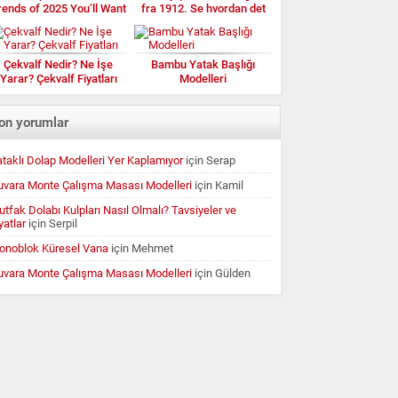
rends of 2025 You’ll Want
fra 1912. Se hvordan det
to Try
ser ut nå
Çekvalf Nedir? Ne İşe
Bambu Yatak Başlığı
Yarar? Çekvalf Fiyatları
Modelleri
on yorumlar
taklı Dolap Modelleri Yer Kaplamıyor
için
Serap
uvara Monte Çalışma Masası Modelleri
için
Kamil
tfak Dolabı Kulpları Nasıl Olmalı? Tavsiyeler ve
yatlar
için
Serpil
onoblok Küresel Vana
için
Mehmet
uvara Monte Çalışma Masası Modelleri
için
Gülden