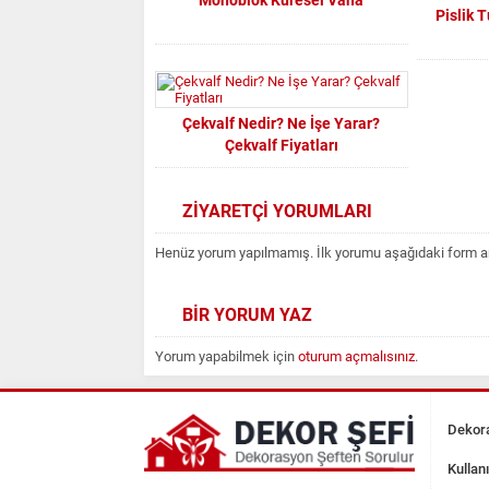
Monoblok Küresel Vana
Pislik 
Çekvalf Nedir? Ne İşe Yarar?
Çekvalf Fiyatları
ZİYARETÇİ YORUMLARI
Henüz yorum yapılmamış. İlk yorumu aşağıdaki form aracı
BİR YORUM YAZ
Yorum yapabilmek için
oturum açmalısınız
.
Dekora
Kullan