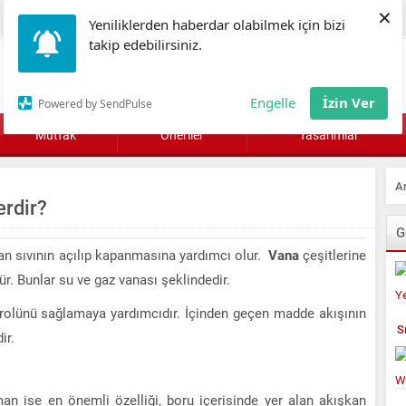
×
Yeniliklerden haberdar olabilmek için bizi
takip edebilirsiniz.
Engelle
İzin Ver
Powered by SendPulse
Mutfak
Öneriler
Tasarımlar
erdir?
G
an sıvının açılıp kapanmasına yardımcı olur.
Vana
çeşitlerine
. Bunlar su ve gaz vanası şeklindedir.
olünü sağlamaya yardımcıdır. İçinden geçen madde akışının
S
ir.
an ise en önemli özelliği, boru içerisinde yer alan akışkan