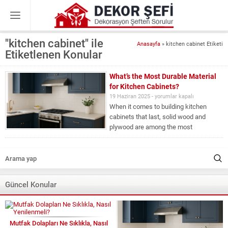
"kitchen cabinet" ile
Anasayfa
»
kitchen cabinet Etiketi
Etiketlenen Konular
What’s the Most Durable Material
for Kitchen Cabinets?
What’s
19 Haziran 2025 -
yorumlar kapalı
When it comes to building kitchen
the
cabinets that last, solid wood and
Most
plywood are among the most
Durable
dependable choices. Solid wood brings
Material
a timeless appeal and natural beauty,
for
making it a favorite for homeowners
Kitchen
who want warmth and character. Its...
Cabinets?
için
Güncel Konular
Mutfak Dolapları Ne Sıklıkla, Nasıl