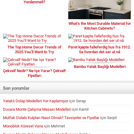
Yenilenmeli?
What’s the Most Durable Material for
Kitchen Cabinets?
The Top Home Decor Trends of
Paret kjøpte falleferdig hus fra 1912.
2025 You’ll Want to Try
Se hvordan det ser ut nå
Bambu Yatak Başlığı Modelleri
Çekvalf Nedir? Ne İşe Yarar? Çekvalf
Fiyatları
Son yorumlar
Yataklı Dolap Modelleri Yer Kaplamıyor
için
Serap
Duvara Monte Çalışma Masası Modelleri
için
Kamil
Mutfak Dolabı Kulpları Nasıl Olmalı? Tavsiyeler ve Fiyatlar
için
Serpil
Monoblok Küresel Vana
için
Mehmet